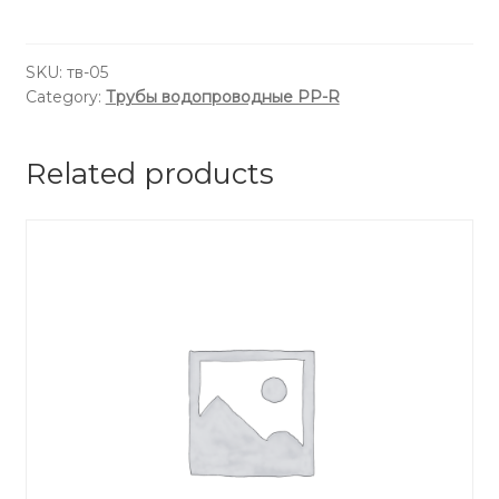
PN16
⌀25
т-
SKU:
тв-05
Category:
Трубы водопроводные PP-R
3,5мм
quantity
Related products